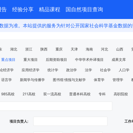
报告
经验分享
精品课程
国自然项目查询
为准。本站提供的服务为针对公开国家社会科学基金数据的整理
东
湖北
浙江
陕西
重庆
天津
海南
河北
山西
林
黑龙江
青海
宁夏
西藏
新疆
内蒙古
澳门
香港
重点项目
重大项目
后期资助项目
中华学术外译项目
成果文库
论经济学
应用经济学
统计学
政治学
法学
社会学
⼈⼝学
语⾔学
新闻学与传播学
图书馆·情报与⽂献学
体育学
管理学
985高校
211高校
双一流高校
普通本科高校
专科
高职院校
军队系统
通讯社出版社
企业
其他
项目负责人:
工作