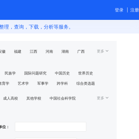
登录
注册
，查询，下载，分析等服务。
更多
安徽
福建
江西
河南
湖南
广西
台湾
其他
⺠族学
国际问题研究
中国历史
世界历史
教育学
艺术学
军事学
跨学科
综合类选题
更多
成⼈高校
其他学校
中国社会科学院
单位：