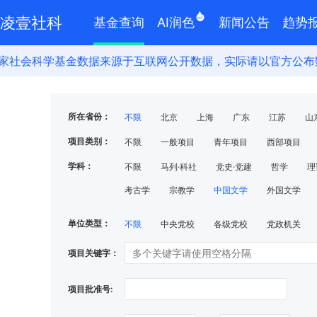
凌壹社科
基金查询
AI润色
新闻公告
趋势
会科学基金数据来源于互联网公开数据，实际请以官方公布数据
所在省份：
不限
北京
上海
广东
江苏
山
四川
贵州
云南
甘肃
辽宁
吉
项⽬类别：
不限
一般项目
青年项目
西部项目
学科：
不限
⻢列·科社
党史·党建
哲学
理
考古学
宗教学
中国⽂学
外国⽂学
单位类型：
不限
中央党校
各级党校
党政机关
地⽅社会科学院
其他科研单位
社会团体
项目关键字：
项目批准号: