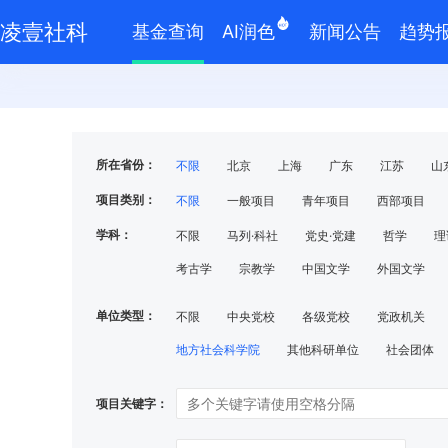
凌壹社科
基金查询
AI润色
新闻公告
趋势
所在省份：
不限
北京
上海
广东
江苏
山
四川
贵州
云南
甘肃
辽宁
吉
项⽬类别：
不限
一般项目
青年项目
西部项目
学科：
不限
⻢列·科社
党史·党建
哲学
理
考古学
宗教学
中国⽂学
外国⽂学
单位类型：
不限
中央党校
各级党校
党政机关
地⽅社会科学院
其他科研单位
社会团体
项目关键字：