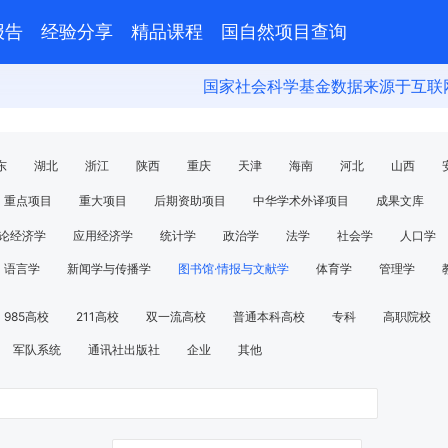
报告
经验分享
精品课程
国自然项目查询
国家社会科学基金数据来源于互联网公开
东
湖北
浙江
陕西
重庆
天津
海南
河北
山西
林
黑龙江
青海
宁夏
西藏
新疆
内蒙古
澳门
香港
重点项目
重大项目
后期资助项目
中华学术外译项目
成果文库
论经济学
应用经济学
统计学
政治学
法学
社会学
⼈⼝学
语⾔学
新闻学与传播学
图书馆·情报与⽂献学
体育学
管理学
985高校
211高校
双一流高校
普通本科高校
专科
高职院校
军队系统
通讯社出版社
企业
其他